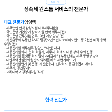
PARTNER
상속세 원스톱 서비스의 전문가
대표 전문가
임영택
– 세무법인 한맥 삼성지점 대표세무사(현)
– 국민은행 가업승계 상속 지원 협약 세무사(전)
– 국민은행 근무(대출업무 10년 이상 담당)(전)
– 자산유동화 부동산 AMC 팀장(모건스턴리 토네이도펀드 등 2천건 매각 용역
수행) (전)
– 부동산개발 세무실무(삼일인포마인) 저자
– 부동산개발회사, 협회 회원사, 세무사, 회계사 대상 강의 수회 진행
– 부동산개발 플랫폼 회사(딜아고라클래스) 부동산개발 세무 동영상 강의
– 대한주택건설협회 월간지 ‘주택플러스’ 세법가이드 기고
– 부동산개발업계 및 은행, 자산운용사, 신탁회사 등 금융권과 네트워크
– 세무사, 공인중개사
– 고려대학교 경영대학원(석사)
협력 전문가