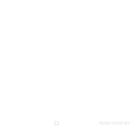
CONTACT US
전문가 진단 상담 받기
1:1 전담 세무사를 만나보세요.
이름
연락처
상담 희망 시간
질문 사항 요약
개인정보 취급방침 동의