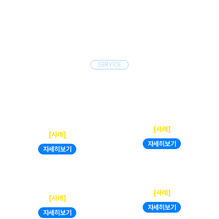
SERVICE
#한눈에 보는 상속세 원스톱 서비스
상속세 신고 · 조사,
상속세 납부 대책
절세 전략
[사례]
[사례]
자세히보기
자세히보기
상속부동산
상속세 출구전략 실행
매각·가치증대
[사례]
[사례]
자세히보기
자세히보기