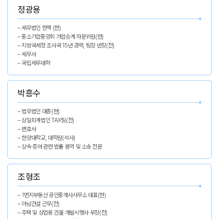
정광용
– 세무법인 한맥 (현)
– 중소기업중앙회 가업승계 자문위원(현)
– 지방국세청 조사국 15년 경력, 팀장 반장(전)
– 세무사
– 국립세무대학
박흥수
– 법무법인 대종(현)
– 삼일회계법인 TAX팀(전)
– 변호사
– 한양대학교, 대학원(석사)
– 상속·증여 관련 법률 용역 및 소송 전문
조형조
– 1번지부동산 공인중개사사무소 대표(현)
– 아남건설 근무(전)
– 주택 및 상업용 건물 개발시행사 부장(전)