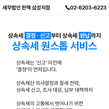
콘텐츠로
건너뛰기
세무법인 한맥 삼성지점
02-6203-6223
상속세
결정 · 신고
부터 상속세
완납
까지
상속세 원스톱 서비스
상속세는 ‘신고’ 이전에
‘결정’이 먼저입니다.
상속재산 의사결정과 절세 전략,
상속세 신고, 조사 대응, 납부 대책까지
상속세의 고통에서 벗어나기 위한